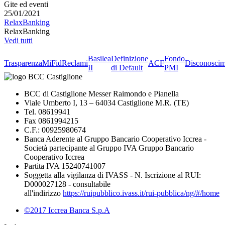
Gite ed eventi
25/01/2021
RelaxBanking
RelaxBanking
Vedi tutti
Basilea
Definizione
Fondo
Trasparenza
MiFid
Reclami
ACF
Disconoscim
II
di Default
PMI
BCC di Castiglione Messer Raimondo e Pianella
Viale Umberto I, 13 – 64034 Castiglione M.R. (TE)
Tel. 08619941
Fax 0861994215
C.F.: 00925980674
Banca Aderente al Gruppo Bancario Cooperativo Iccrea -
Società partecipante al Gruppo IVA Gruppo Bancario
Cooperativo Iccrea
Partita IVA 15240741007
Soggetta alla vigilanza di IVASS - N. Iscrizione al RUI:
D000027128 - consultabile
all'indirizzo
https://ruipubblico.ivass.it/rui-pubblica/ng/#/home
©2017 Iccrea Banca S.p.A