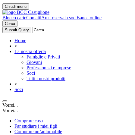
Chiudi menu
Blocco carte
Contatti
Area riservata soci
Banca online
Cerca
Home
>
La nostra offerta
Famiglie e Privati
Giovani
Professionisti e imprese
Soci
Tutti i nostri prodotti
>
Soci
Vorrei...
Vorrei...
Comprare casa
Far studiare i miei figli
Comprare un’automobile