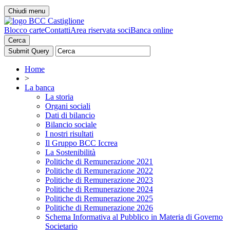
Chiudi menu
Blocco carte
Contatti
Area riservata soci
Banca online
Cerca
Home
>
La banca
La storia
Organi sociali
Dati di bilancio
Bilancio sociale
I nostri risultati
Il Gruppo BCC Iccrea
La Sostenibilità
Politiche di Remunerazione 2021
Politiche di Remunerazione 2022
Politiche di Remunerazione 2023
Politiche di Remunerazione 2024
Politiche di Remunerazione 2025
Politiche di Remunerazione 2026
Schema Informativa al Pubblico in Materia di Governo
Societario