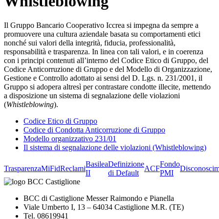
Whistleblowing
Il Gruppo Bancario Cooperativo Iccrea si impegna da sempre a
promuovere una cultura aziendale basata su comportamenti etici
nonché sui valori della integrità, fiducia, professionalità,
responsabilità e trasparenza. In linea con tali valori, e in coerenza
con i principi contenuti all’interno del Codice Etico di Gruppo, del
Codice Anticorruzione di Gruppo e del Modello di Organizzazione,
Gestione e Controllo adottato ai sensi del D. Lgs. n. 231/2001, il
Gruppo si adopera altresì per contrastare condotte illecite, mettendo
a disposizione un sistema di segnalazione delle violazioni
(
Whistleblowing
).
Codice Etico di Gruppo
Codice di Condotta Anticorruzione di Gruppo
Modello organizzativo 231/01
Il sistema di segnalazione delle violazioni (Whistleblowing)
Basilea
Definizione
Fondo
Trasparenza
MiFid
Reclami
ACF
Disconoscim
II
di Default
PMI
BCC di Castiglione Messer Raimondo e Pianella
Viale Umberto I, 13 – 64034 Castiglione M.R. (TE)
Tel. 08619941