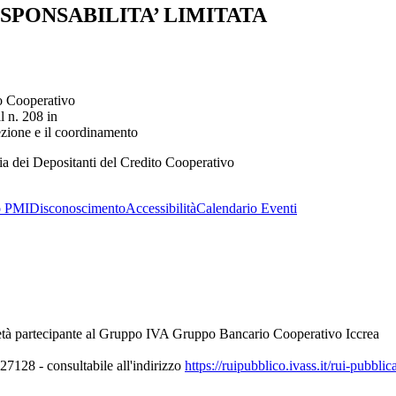
SPONSABILITA’ LIMITATA
ario Cooperativo
alia al n. 208 in
ezione e il coordinamento
a dei Depositanti del Credito Cooperativo
o PMI
Disconoscimento
Accessibilità
Calendario Eventi
età partecipante al Gruppo IVA Gruppo Bancario Cooperativo Iccrea
7128 - consultabile all'indirizzo
https://ruipubblico.ivass.it/rui-pubbli