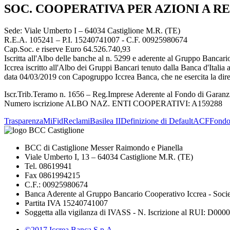
SOC. COOPERATIVA PER AZIONI A RE
Sede: Viale Umberto I – 64034 Castiglione M.R. (TE)
R.E.A. 105241 – P.I. 15240741007 - C.F. 00925980674
Cap.Soc. e riserve Euro 64.526.740,93
Iscritta all'Albo delle banche al n. 5299 e aderente al Gruppo Banc
Iccrea iscritto all'Albo dei Gruppi Bancari tenuto dalla Banca d'It
data 04/03/2019 con Capogruppo Iccrea Banca, che ne esercita la dir
Iscr.Trib.Teramo n. 1656 – Reg.Imprese Aderente al Fondo di Garanzi
Numero iscrizione ALBO NAZ. ENTI COOPERATIVI: A159288
Trasparenza
MiFid
Reclami
Basilea II
Definizione di Default
ACF
Fond
BCC di Castiglione Messer Raimondo e Pianella
Viale Umberto I, 13 – 64034 Castiglione M.R. (TE)
Tel. 08619941
Fax 0861994215
C.F.: 00925980674
Banca Aderente al Gruppo Bancario Cooperativo Iccrea - Soci
Partita IVA 15240741007
Soggetta alla vigilanza di IVASS - N. Iscrizione al RUI: D00002
©2017 Iccrea Banca S.p.A