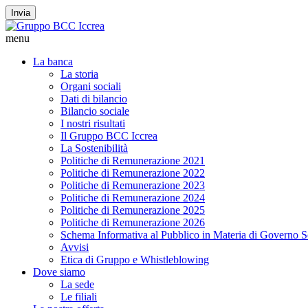
Invia
menu
La banca
La storia
Organi sociali
Dati di bilancio
Bilancio sociale
I nostri risultati
Il Gruppo BCC Iccrea
La Sostenibilità
Politiche di Remunerazione 2021
Politiche di Remunerazione 2022
Politiche di Remunerazione 2023
Politiche di Remunerazione 2024
Politiche di Remunerazione 2025
Politiche di Remunerazione 2026
Schema Informativa al Pubblico in Materia di Governo S
Avvisi
Etica di Gruppo e Whistleblowing
Dove siamo
La sede
Le filiali