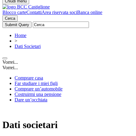
Chiudi menu
Blocco carte
Contatti
Area riservata soci
Banca online
Cerca
Home
>
Dati Societari
Vorrei...
Vorrei...
Comprare casa
Far studiare i miei figli
Comprare un’automobile
Costruirmi una pensione
Dare un’occhiata
Dati societari