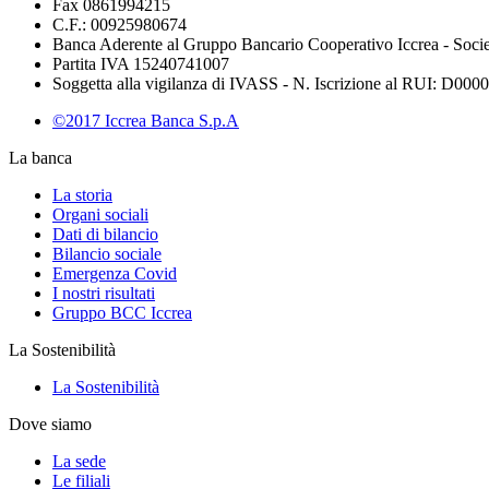
Fax 0861994215
C.F.: 00925980674
Banca Aderente al Gruppo Bancario Cooperativo Iccrea - Soci
Partita IVA 15240741007
Soggetta alla vigilanza di IVASS - N. Iscrizione al RUI: D00002
©2017 Iccrea Banca S.p.A
La banca
La storia
Organi sociali
Dati di bilancio
Bilancio sociale
Emergenza Covid
I nostri risultati
Gruppo BCC Iccrea
La Sostenibilità
La Sostenibilità
Dove siamo
La sede
Le filiali