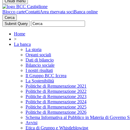
Chiudi menu
Blocco carte
Contatti
Area riservata soci
Banca online
Cerca
Home
>
La banca
La storia
Organi sociali
Dati di bilancio
Bilancio sociale
I nostri risultati
Il Gruppo BCC Iccrea
La Sostenibilità
Politiche di Remunerazione 2021
Politiche di Remunerazione 2022
Politiche di Remunerazione 2023
Politiche di Remunerazione 2024
Politiche di Remunerazione 2025
Politiche di Remunerazione 2026
Schema Informativa al Pubblico in Materia di Governo S
Avvisi
Etica di Gruppo e Whistleblowing