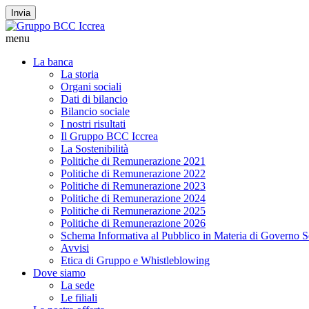
Invia
menu
La banca
La storia
Organi sociali
Dati di bilancio
Bilancio sociale
I nostri risultati
Il Gruppo BCC Iccrea
La Sostenibilità
Politiche di Remunerazione 2021
Politiche di Remunerazione 2022
Politiche di Remunerazione 2023
Politiche di Remunerazione 2024
Politiche di Remunerazione 2025
Politiche di Remunerazione 2026
Schema Informativa al Pubblico in Materia di Governo S
Avvisi
Etica di Gruppo e Whistleblowing
Dove siamo
La sede
Le filiali