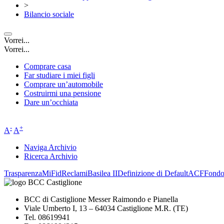
>
Bilancio sociale
Vorrei...
Vorrei...
Comprare casa
Far studiare i miei figli
Comprare un’automobile
Costruirmi una pensione
Dare un’occhiata
-
+
A
A
Naviga Archivio
Ricerca Archivio
Trasparenza
MiFid
Reclami
Basilea II
Definizione di Default
ACF
Fond
BCC di Castiglione Messer Raimondo e Pianella
Viale Umberto I, 13 – 64034 Castiglione M.R. (TE)
Tel. 08619941