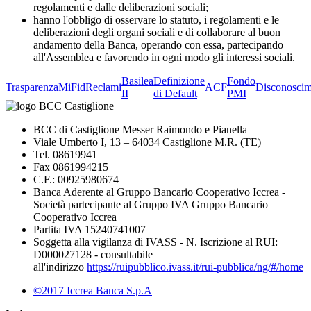
regolamenti e dalle deliberazioni sociali;
hanno l'obbligo di osservare lo statuto, i regolamenti e le
deliberazioni degli organi sociali e di collaborare al buon
andamento della Banca, operando con essa, partecipando
all'Assemblea e favorendo in ogni modo gli interessi sociali.
Basilea
Definizione
Fondo
Trasparenza
MiFid
Reclami
ACF
Disconoscim
II
di Default
PMI
BCC di Castiglione Messer Raimondo e Pianella
Viale Umberto I, 13 – 64034 Castiglione M.R. (TE)
Tel. 08619941
Fax 0861994215
C.F.: 00925980674
Banca Aderente al Gruppo Bancario Cooperativo Iccrea -
Società partecipante al Gruppo IVA Gruppo Bancario
Cooperativo Iccrea
Partita IVA 15240741007
Soggetta alla vigilanza di IVASS - N. Iscrizione al RUI:
D000027128 - consultabile
all'indirizzo
https://ruipubblico.ivass.it/rui-pubblica/ng/#/home
©2017 Iccrea Banca S.p.A