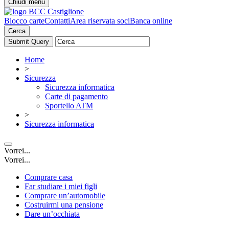
Chiudi menu
Blocco carte
Contatti
Area riservata soci
Banca online
Cerca
Home
>
Sicurezza
Sicurezza informatica
Carte di pagamento
Sportello ATM
>
Sicurezza informatica
Vorrei...
Vorrei...
Comprare casa
Far studiare i miei figli
Comprare un’automobile
Costruirmi una pensione
Dare un’occhiata