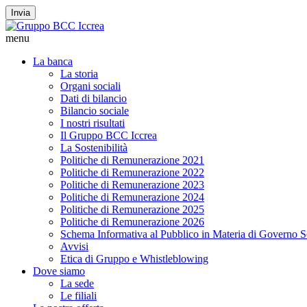
Invia
menu
La banca
La storia
Organi sociali
Dati di bilancio
Bilancio sociale
I nostri risultati
Il Gruppo BCC Iccrea
La Sostenibilità
Politiche di Remunerazione 2021
Politiche di Remunerazione 2022
Politiche di Remunerazione 2023
Politiche di Remunerazione 2024
Politiche di Remunerazione 2025
Politiche di Remunerazione 2026
Schema Informativa al Pubblico in Materia di Governo S
Avvisi
Etica di Gruppo e Whistleblowing
Dove siamo
La sede
Le filiali