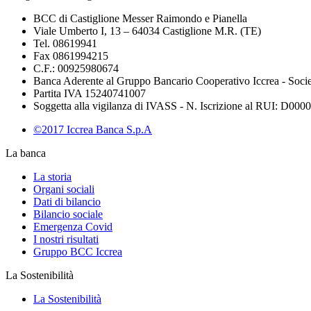
BCC di Castiglione Messer Raimondo e Pianella
Viale Umberto I, 13 – 64034 Castiglione M.R. (TE)
Tel. 08619941
Fax 0861994215
C.F.: 00925980674
Banca Aderente al Gruppo Bancario Cooperativo Iccrea - Soci
Partita IVA 15240741007
Soggetta alla vigilanza di IVASS - N. Iscrizione al RUI: D00002
©2017 Iccrea Banca S.p.A
La banca
La storia
Organi sociali
Dati di bilancio
Bilancio sociale
Emergenza Covid
I nostri risultati
Gruppo BCC Iccrea
La Sostenibilità
La Sostenibilità