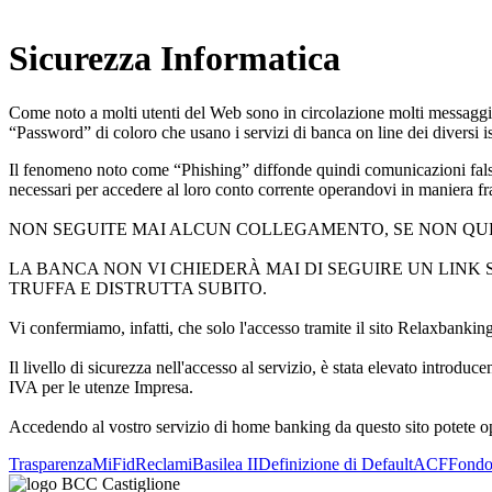
Sicurezza Informatica
Come noto a molti utenti del Web sono in circolazione molti messaggi e
“Password” di coloro che usano i servizi di banca on line dei diversi ist
Il fenomeno noto come “Phishing” diffonde quindi comunicazioni false 
necessari per accedere al loro conto corrente operandovi in maniera fr
NON SEGUITE MAI ALCUN COLLEGAMENTO, SE NON QU
LA BANCA NON VI CHIEDERÀ MAI DI SEGUIRE UN LINK 
TRUFFA E DISTRUTTA SUBITO.
Vi confermiamo, infatti, che solo l'accesso tramite il sito Relaxbanking 
Il livello di sicurezza nell'accesso al servizio, è stata elevato introd
IVA per le utenze Impresa.
Accedendo al vostro servizio di home banking da questo sito potete ope
Trasparenza
MiFid
Reclami
Basilea II
Definizione di Default
ACF
Fond