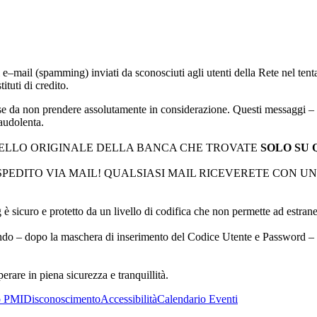
–mail (spamming) inviati da sconosciuti agli utenti della Rete nel tenta
ituti di credito.
da non prendere assolutamente in considerazione. Questi messaggi – come
audolenta.
ELLO ORIGINALE DELLA BANCA CHE TROVATE
SOLO SU 
SPEDITO VIA MAIL! QUALSIASI MAIL RICEVERETE CON U
è sicuro e protetto da un livello di codifica che non permette ad estranei 
ucendo – dopo la maschera di inserimento del Codice Utente e Password – l
rare in piena sicurezza e tranquillità.
o PMI
Disconoscimento
Accessibilità
Calendario Eventi