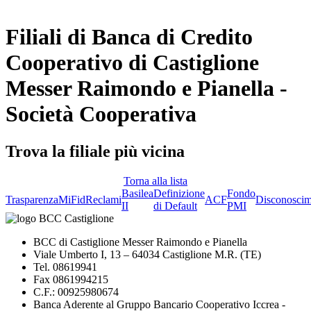
Filiali di Banca di Credito
Cooperativo di Castiglione
Messer Raimondo e Pianella -
Società Cooperativa
Trova la filiale più vicina
Torna alla lista
Basilea
Definizione
Fondo
Trasparenza
MiFid
Reclami
ACF
Disconoscim
II
di Default
PMI
BCC di Castiglione Messer Raimondo e Pianella
Viale Umberto I, 13 – 64034 Castiglione M.R. (TE)
Tel. 08619941
Fax 0861994215
C.F.: 00925980674
Banca Aderente al Gruppo Bancario Cooperativo Iccrea -