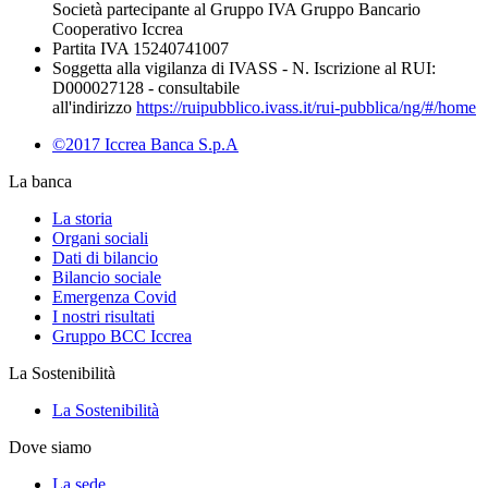
Società partecipante al Gruppo IVA Gruppo Bancario
Cooperativo Iccrea
Partita IVA 15240741007
Soggetta alla vigilanza di IVASS - N. Iscrizione al RUI:
D000027128 - consultabile
all'indirizzo
https://ruipubblico.ivass.it/rui-pubblica/ng/#/home
©2017 Iccrea Banca S.p.A
La banca
La storia
Organi sociali
Dati di bilancio
Bilancio sociale
Emergenza Covid
I nostri risultati
Gruppo BCC Iccrea
La Sostenibilità
La Sostenibilità
Dove siamo
La sede