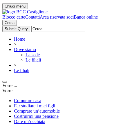
Chiudi menu
Blocco carte
Contatti
Area riservata soci
Banca online
Cerca
Home
>
Dove siamo
La sede
Le filiali
>
Le filiali
Vorrei...
Vorrei...
Comprare casa
Far studiare i miei figli
Comprare un’automobile
Costruirmi una pensione
Dare un’occhiata