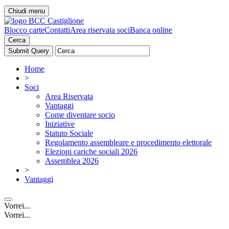
Chiudi menu
Blocco carte
Contatti
Area riservata soci
Banca online
Cerca
Home
>
Soci
Area Riservata
Vantaggi
Come diventare socio
Iniziative
Statuto Sociale
Regolamento assembleare e procedimento elettorale
Elezioni cariche sociali 2026
Assemblea 2026
>
Vantaggi
Vorrei...
Vorrei...