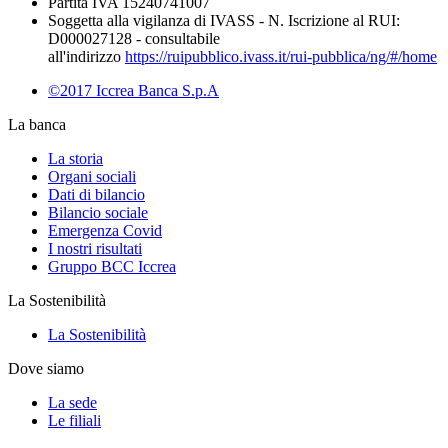
Partita IVA 15240741007
Soggetta alla vigilanza di IVASS - N. Iscrizione al RUI:
D000027128 - consultabile
all'indirizzo
https://ruipubblico.ivass.it/rui-pubblica/ng/#/home
©2017 Iccrea Banca S.p.A
La banca
La storia
Organi sociali
Dati di bilancio
Bilancio sociale
Emergenza Covid
I nostri risultati
Gruppo BCC Iccrea
La Sostenibilità
La Sostenibilità
Dove siamo
La sede
Le filiali