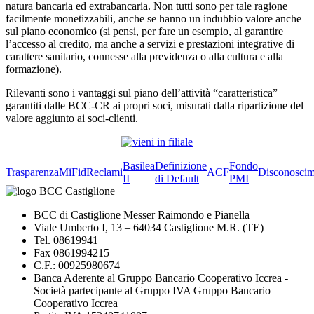
natura bancaria ed extrabancaria. Non tutti sono per tale ragione
facilmente monetizzabili, anche se hanno un indubbio valore anche
sul piano economico (si pensi, per fare un esempio, al garantire
l’accesso al credito, ma anche a servizi e prestazioni integrative di
carattere sanitario, connesse alla previdenza o alla cultura e alla
formazione).
Rilevanti sono i vantaggi sul piano dell’attività “caratteristica”
garantiti dalle BCC-CR ai propri soci, misurati dalla ripartizione del
valore aggiunto ai soci-clienti.
Basilea
Definizione
Fondo
Trasparenza
MiFid
Reclami
ACF
Disconoscim
II
di Default
PMI
BCC di Castiglione Messer Raimondo e Pianella
Viale Umberto I, 13 – 64034 Castiglione M.R. (TE)
Tel. 08619941
Fax 0861994215
C.F.: 00925980674
Banca Aderente al Gruppo Bancario Cooperativo Iccrea -
Società partecipante al Gruppo IVA Gruppo Bancario
Cooperativo Iccrea