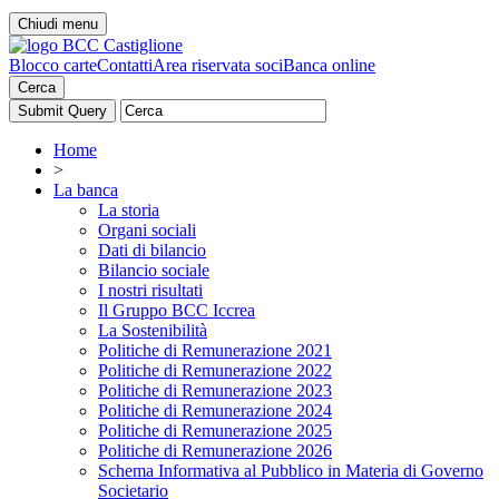
Chiudi menu
Blocco carte
Contatti
Area riservata soci
Banca online
Cerca
Home
>
La banca
La storia
Organi sociali
Dati di bilancio
Bilancio sociale
I nostri risultati
Il Gruppo BCC Iccrea
La Sostenibilità
Politiche di Remunerazione 2021
Politiche di Remunerazione 2022
Politiche di Remunerazione 2023
Politiche di Remunerazione 2024
Politiche di Remunerazione 2025
Politiche di Remunerazione 2026
Schema Informativa al Pubblico in Materia di Governo
Societario