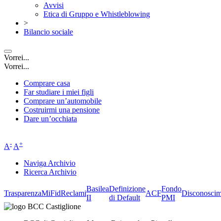
Avvisi
Etica di Gruppo e Whistleblowing
>
Bilancio sociale
Vorrei...
Vorrei...
Comprare casa
Far studiare i miei figli
Comprare un’automobile
Costruirmi una pensione
Dare un’occhiata
-
+
A
A
Naviga Archivio
Ricerca Archivio
Basilea
Definizione
Fondo
Trasparenza
MiFid
Reclami
ACF
Disconoscim
II
di Default
PMI