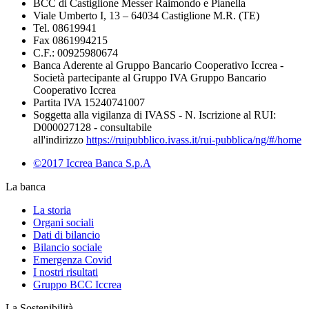
BCC di Castiglione Messer Raimondo e Pianella
Viale Umberto I, 13 – 64034 Castiglione M.R. (TE)
Tel. 08619941
Fax 0861994215
C.F.: 00925980674
Banca Aderente al Gruppo Bancario Cooperativo Iccrea -
Società partecipante al Gruppo IVA Gruppo Bancario
Cooperativo Iccrea
Partita IVA 15240741007
Soggetta alla vigilanza di IVASS - N. Iscrizione al RUI:
D000027128 - consultabile
all'indirizzo
https://ruipubblico.ivass.it/rui-pubblica/ng/#/home
©2017 Iccrea Banca S.p.A
La banca
La storia
Organi sociali
Dati di bilancio
Bilancio sociale
Emergenza Covid
I nostri risultati
Gruppo BCC Iccrea
La Sostenibilità