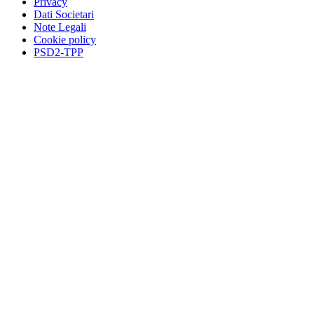
Privacy
Dati Societari
Note Legali
Cookie policy
PSD2-TPP