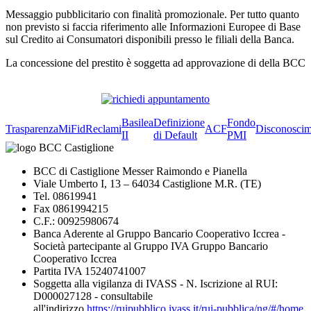
Messaggio pubblicitario con finalità promozionale. Per tutto quanto
non previsto si faccia riferimento alle Informazioni Europee di Base
sul Credito ai Consumatori disponibili presso le filiali della Banca.
La concessione del prestito è soggetta ad approvazione di della BCC
Basilea
Definizione
Fondo
Trasparenza
MiFid
Reclami
ACF
Disconoscim
II
di Default
PMI
BCC di Castiglione Messer Raimondo e Pianella
Viale Umberto I, 13 – 64034 Castiglione M.R. (TE)
Tel. 08619941
Fax 0861994215
C.F.: 00925980674
Banca Aderente al Gruppo Bancario Cooperativo Iccrea -
Società partecipante al Gruppo IVA Gruppo Bancario
Cooperativo Iccrea
Partita IVA 15240741007
Soggetta alla vigilanza di IVASS - N. Iscrizione al RUI:
D000027128 - consultabile
all'indirizzo
https://ruipubblico.ivass.it/rui-pubblica/ng/#/home