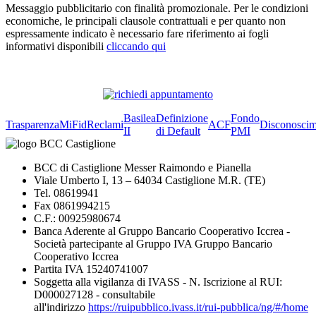
Messaggio pubblicitario con finalità promozionale. Per le condizioni
economiche, le principali clausole contrattuali e per quanto non
espressamente indicato è necessario fare riferimento ai fogli
informativi disponibili
cliccando qui
Basilea
Definizione
Fondo
Trasparenza
MiFid
Reclami
ACF
Disconoscim
II
di Default
PMI
BCC di Castiglione Messer Raimondo e Pianella
Viale Umberto I, 13 – 64034 Castiglione M.R. (TE)
Tel. 08619941
Fax 0861994215
C.F.: 00925980674
Banca Aderente al Gruppo Bancario Cooperativo Iccrea -
Società partecipante al Gruppo IVA Gruppo Bancario
Cooperativo Iccrea
Partita IVA 15240741007
Soggetta alla vigilanza di IVASS - N. Iscrizione al RUI:
D000027128 - consultabile
all'indirizzo
https://ruipubblico.ivass.it/rui-pubblica/ng/#/home