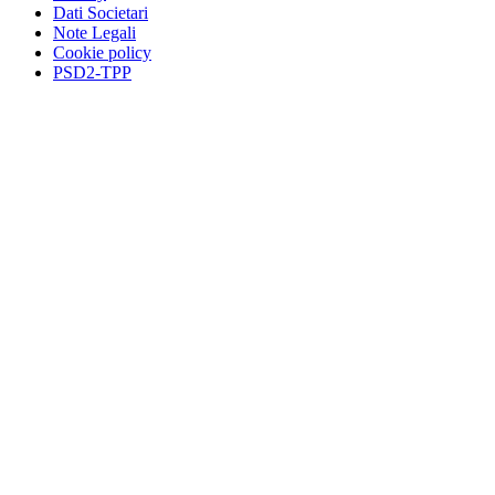
Dati Societari
Note Legali
Cookie policy
PSD2-TPP