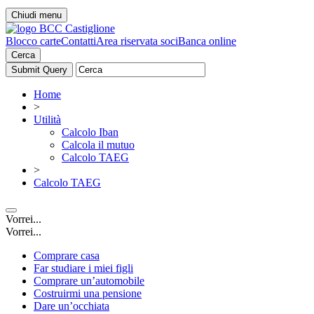
Chiudi menu
Blocco carte
Contatti
Area riservata soci
Banca online
Cerca
Home
>
Utilità
Calcolo Iban
Calcola il mutuo
Calcolo TAEG
>
Calcolo TAEG
Vorrei...
Vorrei...
Comprare casa
Far studiare i miei figli
Comprare un’automobile
Costruirmi una pensione
Dare un’occhiata