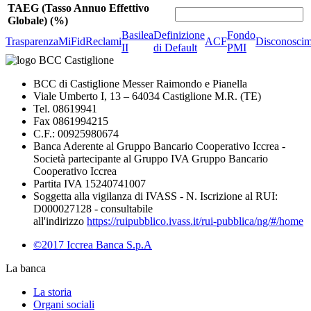
TAEG (Tasso Annuo Effettivo
Globale) (%)
Basilea
Definizione
Fondo
Trasparenza
MiFid
Reclami
ACF
Disconoscim
II
di Default
PMI
BCC di Castiglione Messer Raimondo e Pianella
Viale Umberto I, 13 – 64034 Castiglione M.R. (TE)
Tel. 08619941
Fax 0861994215
C.F.: 00925980674
Banca Aderente al Gruppo Bancario Cooperativo Iccrea -
Società partecipante al Gruppo IVA Gruppo Bancario
Cooperativo Iccrea
Partita IVA 15240741007
Soggetta alla vigilanza di IVASS - N. Iscrizione al RUI:
D000027128 - consultabile
all'indirizzo
https://ruipubblico.ivass.it/rui-pubblica/ng/#/home
©2017 Iccrea Banca S.p.A
La banca
La storia
Organi sociali