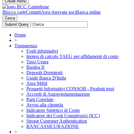
Chiudi menu
Blocco carte
Contatti
Area riservata soci
Banca online
Cerca
Home
>
Trasparenza
Fogli informativi
Ipotesi di calcolo TAEG per affidamenti di conto
Tassi Usura
Basilea II
Depositi Dormienti
Guide Banca D'Italia
Area Mifid
Prospetti Informativi CONSOB - Prodotti terzi
Accordi di Autoregolamentazione
Parti Correlate
Avvisi alla clientela
Indicatore Sintetico di Costo
Indicatore dei Costi Complessivi (ICC)
Strong Customer Authentication
BANCASSICURAZIONE
>