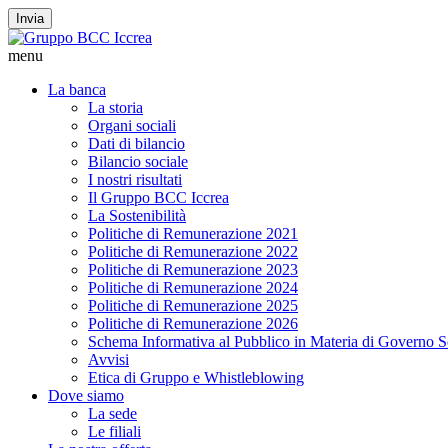
Invia
menu
La banca
La storia
Organi sociali
Dati di bilancio
Bilancio sociale
I nostri risultati
Il Gruppo BCC Iccrea
La Sostenibilità
Politiche di Remunerazione 2021
Politiche di Remunerazione 2022
Politiche di Remunerazione 2023
Politiche di Remunerazione 2024
Politiche di Remunerazione 2025
Politiche di Remunerazione 2026
Schema Informativa al Pubblico in Materia di Governo S
Avvisi
Etica di Gruppo e Whistleblowing
Dove siamo
La sede
Le filiali