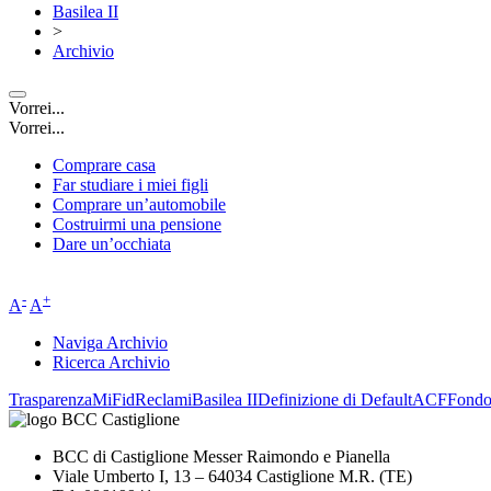
Basilea II
>
Archivio
Vorrei...
Vorrei...
Comprare casa
Far studiare i miei figli
Comprare un’automobile
Costruirmi una pensione
Dare un’occhiata
-
+
A
A
Naviga Archivio
Ricerca Archivio
Trasparenza
MiFid
Reclami
Basilea II
Definizione di Default
ACF
Fond
BCC di Castiglione Messer Raimondo e Pianella
Viale Umberto I, 13 – 64034 Castiglione M.R. (TE)