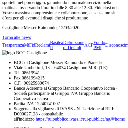
sportelli nel pomeriggio, garantendo il normale servizio nella
mattinata osservando l’orario dalle 8:30 alle 12:30. Fiduciosi nella
Vostra massima comprensione e collaborazione, ci scusiamo sin
d’ora per gli eventuali disagi che si produrranno.
Castiglione Messer Raimondo, 12/03/2020
Torna alle news
Basilea
Definizione
Fondo
Trasparenza
MiFid
Reclami
ACF
Disconoscim
II
di Default
PMI
BCC di Castiglione Messer Raimondo e Pianella
Viale Umberto I, 13 – 64034 Castiglione M.R. (TE)
Tel. 08619941
Fax 0861994215
C.F.: 00925980674
Banca Aderente al Gruppo Bancario Cooperativo Iccrea -
Società partecipante al Gruppo IVA Gruppo Bancario
Cooperativo Iccrea
Partita IVA 15240741007
Soggetta alla vigilanza di IVASS - N. Iscrizione al RUI:
D000027128 - consultabile
all'indirizzo
https://ruipubblico.ivass.it/rui-pubblica/ng/#/home