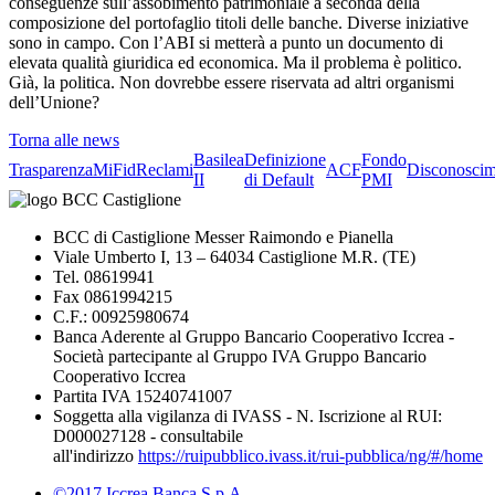
conseguenze sull’assobimento patrimoniale a seconda della
composizione del portofaglio titoli delle banche. Diverse iniziative
sono in campo. Con l’ABI si metterà a punto un documento di
elevata qualità giuridica ed economica. Ma il problema è politico.
Già, la politica. Non dovrebbe essere riservata ad altri organismi
dell’Unione?
Torna alle news
Basilea
Definizione
Fondo
Trasparenza
MiFid
Reclami
ACF
Disconoscim
II
di Default
PMI
BCC di Castiglione Messer Raimondo e Pianella
Viale Umberto I, 13 – 64034 Castiglione M.R. (TE)
Tel. 08619941
Fax 0861994215
C.F.: 00925980674
Banca Aderente al Gruppo Bancario Cooperativo Iccrea -
Società partecipante al Gruppo IVA Gruppo Bancario
Cooperativo Iccrea
Partita IVA 15240741007
Soggetta alla vigilanza di IVASS - N. Iscrizione al RUI:
D000027128 - consultabile
all'indirizzo
https://ruipubblico.ivass.it/rui-pubblica/ng/#/home
©2017 Iccrea Banca S.p.A