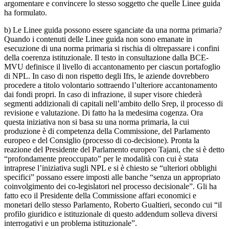
argomentare e convincere lo stesso soggetto che quelle Linee guida
ha formulato.
b) Le Linee guida possono essere sganciate da una norma primaria?
Quando i contenuti delle Linee guida non sono emanate in
esecuzione di una norma primaria si rischia di oltrepassare i confini
della coerenza istituzionale. Il testo in consultazione dalla BCE-
MVU definisce il livello di accantonamento per ciascun portafoglio
di NPL. In caso di non rispetto degli Ifrs, le aziende dovrebbero
procedere a titolo volontario sottraendo l’ulteriore accantonamento
dai fondi propri. In caso di infrazione, il super visore chiederà
segmenti addizionali di capitali nell’ambito dello Srep, il processo di
revisione e valutazione. Di fatto ha la medesima cogenza. Ora
questa iniziativa non si basa su una norma primaria, la cui
produzione è di competenza della Commissione, del Parlamento
europeo e del Consiglio (processo di co-decisione). Pronta la
reazione del Presidente del Parlamento europeo Tajani, che si è detto
“profondamente preoccupato” per le modalità con cui è stata
intraprese l’iniziativa sugli NPL e si è chiesto se “ulteriori obblighi
specifici” possano essere imposti alle banche “senza un appropriato
coinvolgimento dei co-legislatori nel processo decisionale”. Gli ha
fatto eco il Presidente della Commissione affari economici e
monetari dello stesso Parlamento, Roberto Gualtieri, secondo cui “il
profilo giuridico e istituzionale di questo addendum solleva diversi
interrogativi e un problema istituzionale”.