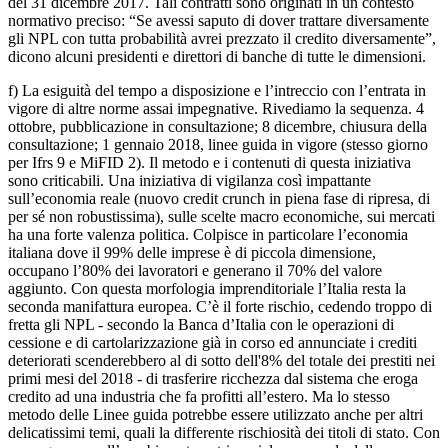
del 31 dicembre 2017. Tali contratti sono originati in un contesto
normativo preciso: “Se avessi saputo di dover trattare diversamente
gli NPL con tutta probabilità avrei prezzato il credito diversamente”,
dicono alcuni presidenti e direttori di banche di tutte le dimensioni.
f) La esiguità del tempo a disposizione e l’intreccio con l’entrata in
vigore di altre norme assai impegnative. Rivediamo la sequenza. 4
ottobre, pubblicazione in consultazione; 8 dicembre, chiusura della
consultazione; 1 gennaio 2018, linee guida in vigore (stesso giorno
per Ifrs 9 e MiFID 2). Il metodo e i contenuti di questa iniziativa
sono criticabili. Una iniziativa di vigilanza così impattante
sull’economia reale (nuovo credit crunch in piena fase di ripresa, di
per sé non robustissima), sulle scelte macro economiche, sui mercati
ha una forte valenza politica. Colpisce in particolare l’economia
italiana dove il 99% delle imprese è di piccola dimensione,
occupano l’80% dei lavoratori e generano il 70% del valore
aggiunto. Con questa morfologia imprenditoriale l’Italia resta la
seconda manifattura europea. C’è il forte rischio, cedendo troppo di
fretta gli NPL - secondo la Banca d’Italia con le operazioni di
cessione e di cartolarizzazione già in corso ed annunciate i crediti
deteriorati scenderebbero al di sotto dell'8% del totale dei prestiti nei
primi mesi del 2018 - di trasferire ricchezza dal sistema che eroga
credito ad una industria che fa profitti all’estero. Ma lo stesso
metodo delle Linee guida potrebbe essere utilizzato anche per altri
delicatissimi temi, quali la differente rischiosità dei titoli di stato. Con