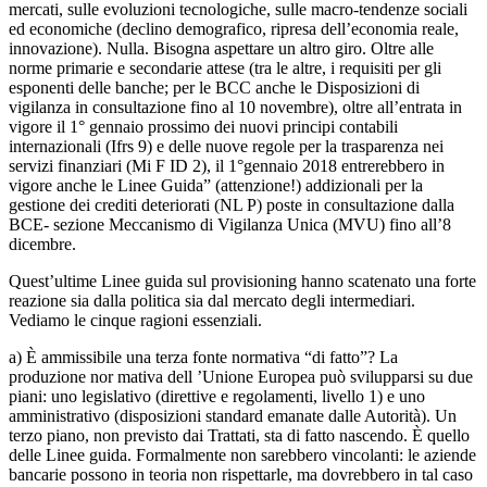
mercati, sulle evoluzioni tecnologiche, sulle macro-tendenze sociali
ed economiche (declino demografico, ripresa dell’economia reale,
innovazione). Nulla. Bisogna aspettare un altro giro. Oltre alle
norme primarie e secondarie attese (tra le altre, i requisiti per gli
esponenti delle banche; per le BCC anche le Disposizioni di
vigilanza in consultazione fino al 10 novembre), oltre all’entrata in
vigore il 1° gennaio prossimo dei nuovi principi contabili
internazionali (Ifrs 9) e delle nuove regole per la trasparenza nei
servizi finanziari (Mi F ID 2), il 1°gennaio 2018 entrerebbero in
vigore anche le Linee Guida” (attenzione!) addizionali per la
gestione dei crediti deteriorati (NL P) poste in consultazione dalla
BCE- sezione Meccanismo di Vigilanza Unica (MVU) fino all’8
dicembre.
Quest’ultime Linee guida sul provisioning hanno scatenato una forte
reazione sia dalla politica sia dal mercato degli intermediari.
Vediamo le cinque ragioni essenziali.
a) È ammissibile una terza fonte normativa “di fatto”? La
produzione nor mativa dell ’Unione Europea può svilupparsi su due
piani: uno legislativo (direttive e regolamenti, livello 1) e uno
amministrativo (disposizioni standard emanate dalle Autorità). Un
terzo piano, non previsto dai Trattati, sta di fatto nascendo. È quello
delle Linee guida. Formalmente non sarebbero vincolanti: le aziende
bancarie possono in teoria non rispettarle, ma dovrebbero in tal caso