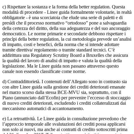
c) Rispettare la sostanza e la forma della better regulation. Questa
modalità di procedere - Linee guida formalmente volontarie, in realtà
obbligatorie - è una scorciatoia che elude una serie di paletti e di
presìdi che il processo normativo “ortodosso” pone a salvaguardia
della certezza del diritto, della sua adeguatezza e del suo ancoraggio
democratico. Le norme primarie e secondarie debbono rispettare i
princìpi della better regulation, la cui metodologia prevede un’analisi
di impatto, costi e benefici, della norma che si intende adottare
tramite direttiva/ regolamento o tramite standard tecnici. C’è
addirittura una Regulatory Scrutiny Board a Bruxelles che assicura
la qualità del lavoro di analisi di impatto e valuta la qualità della
legislazione. Ma le Linee guida non passano attraverso questo
canale non essendo classificate come norme.
d) Contraddittorietà. I contenuti dell’Allegato sono in contrasto sia
con altre Linee guida sulla gestione dei crediti deteriorati emanate
nel marzo scorso dalla stessa BCE-MVU sia, soprattutto, con il
Piano (annunciato dall’Ecofin) per prevenire l’eccesso di stoccaggio
di nuovo crediti deteriorati, escludendo i crediti collateralizzati dai
meccanismo automatici di accantonamento.
e) La retroattività. Le Linee guida in consultazione prevedono che
l’approccio temporale alle svalutazioni dei crediti possa applicarsi
non solo ai nuovi, ma anche ai contratti di credito sottoscritti prima