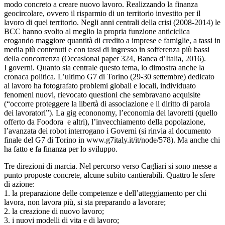
modo concreto a creare nuovo lavoro. Realizzando la finanza
geocircolare, ovvero il risparmio di un territorio investito per il
lavoro di quel territorio. Negli anni centrali della crisi (2008-2014) le
BCC hanno svolto al meglio la propria funzione anticiclica
erogando maggiore quantità di credito a imprese e famiglie, a tassi in
media più contenuti e con tassi di ingresso in sofferenza più bassi
della concorrenza (Occasional paper 324, Banca d’Italia, 2016).
I governi. Quanto sia centrale questo tema, lo dimostra anche la
cronaca politica. L’ultimo G7 di Torino (29-30 settembre) dedicato
al lavoro ha fotografato problemi globali e locali, individuato
fenomeni nuovi, rievocato questioni che sembravano acquisite
(“occorre proteggere la libertà di associazione e il diritto di parola
dei lavoratori”). La gig econonomy, l’economia dei lavoretti (quello
offerto da Foodora e altri), l’invecchiamento della popolazione,
l’avanzata dei robot interrogano i Governi (si rinvia al documento
finale del G7 di Torino in www.g7italy.it/it/node/578). Ma anche chi
ha fatto e fa finanza per lo sviluppo.
Tre direzioni di marcia. Nel percorso verso Cagliari si sono messe a
punto proposte concrete, alcune subito cantierabili. Quattro le sfere
di azione:
1. la preparazione delle competenze e dell’atteggiamento per chi
lavora, non lavora più, si sta preparando a lavorare;
2. la creazione di nuovo lavoro;
3. i nuovi modelli di vita e di lavoro;