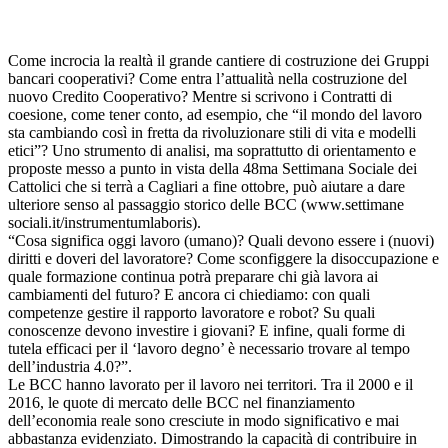
Come incrocia la realtà il grande cantiere di costruzione dei Gruppi
bancari cooperativi? Come entra l’attualità nella costruzione del
nuovo Credito Cooperativo? Mentre si scrivono i Contratti di
coesione, come tener conto, ad esempio, che “il mondo del lavoro
sta cambiando così in fretta da rivoluzionare stili di vita e modelli
etici”? Uno strumento di analisi, ma soprattutto di orientamento e
proposte messo a punto in vista della 48ma Settimana Sociale dei
Cattolici che si terrà a Cagliari a fine ottobre, può aiutare a dare
ulteriore senso al passaggio storico delle BCC (www.settimane
sociali.it/instrumentumlaboris).
“Cosa significa oggi lavoro (umano)? Quali devono essere i (nuovi)
diritti e doveri del lavoratore? Come sconfiggere la disoccupazione e
quale formazione continua potrà preparare chi già lavora ai
cambiamenti del futuro? E ancora ci chiediamo: con quali
competenze gestire il rapporto lavoratore e robot? Su quali
conoscenze devono investire i giovani? E infine, quali forme di
tutela efficaci per il ‘lavoro degno’ è necessario trovare al tempo
dell’industria 4.0?”.
Le BCC hanno lavorato per il lavoro nei territori. Tra il 2000 e il
2016, le quote di mercato delle BCC nel finanziamento
dell’economia reale sono cresciute in modo significativo e mai
abbastanza evidenziato. Dimostrando la capacità di contribuire in