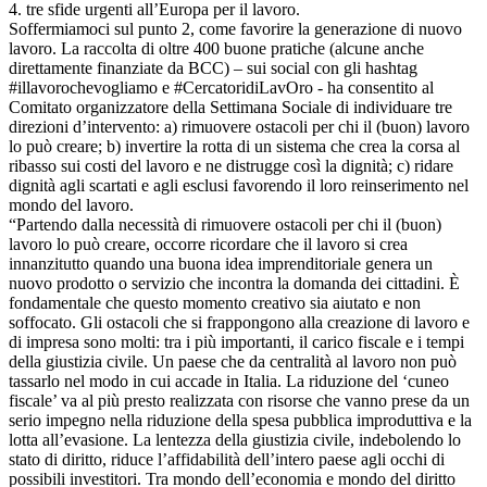
4. tre sfide urgenti all’Europa per il lavoro.
Soffermiamoci sul punto 2, come favorire la generazione di nuovo
lavoro. La raccolta di oltre 400 buone pratiche (alcune anche
direttamente finanziate da BCC) – sui social con gli hashtag
#illavorochevogliamo e #CercatoridiLavOro - ha consentito al
Comitato organizzatore della Settimana Sociale di individuare tre
direzioni d’intervento: a) rimuovere ostacoli per chi il (buon) lavoro
lo può creare; b) invertire la rotta di un sistema che crea la corsa al
ribasso sui costi del lavoro e ne distrugge così la dignità; c) ridare
dignità agli scartati e agli esclusi favorendo il loro reinserimento nel
mondo del lavoro.
“Partendo dalla necessità di rimuovere ostacoli per chi il (buon)
lavoro lo può creare, occorre ricordare che il lavoro si crea
innanzitutto quando una buona idea imprenditoriale genera un
nuovo prodotto o servizio che incontra la domanda dei cittadini. È
fondamentale che questo momento creativo sia aiutato e non
soffocato. Gli ostacoli che si frappongono alla creazione di lavoro e
di impresa sono molti: tra i più importanti, il carico fiscale e i tempi
della giustizia civile. Un paese che da centralità al lavoro non può
tassarlo nel modo in cui accade in Italia. La riduzione del ‘cuneo
fiscale’ va al più presto realizzata con risorse che vanno prese da un
serio impegno nella riduzione della spesa pubblica improduttiva e la
lotta all’evasione. La lentezza della giustizia civile, indebolendo lo
stato di diritto, riduce l’affidabilità dell’intero paese agli occhi di
possibili investitori. Tra mondo dell’economia e mondo del diritto