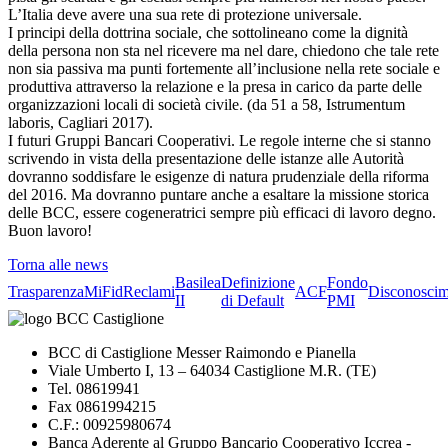
L’Italia deve avere una sua rete di protezione universale.
I principi della dottrina sociale, che sottolineano come la dignità
della persona non sta nel ricevere ma nel dare, chiedono che tale rete
non sia passiva ma punti fortemente all’inclusione nella rete sociale e
produttiva attraverso la relazione e la presa in carico da parte delle
organizzazioni locali di società civile. (da 51 a 58, Istrumentum
laboris, Cagliari 2017).
I futuri Gruppi Bancari Cooperativi. Le regole interne che si stanno
scrivendo in vista della presentazione delle istanze alle Autorità
dovranno soddisfare le esigenze di natura prudenziale della riforma
del 2016. Ma dovranno puntare anche a esaltare la missione storica
delle BCC, essere cogeneratrici sempre più efficaci di lavoro degno.
Buon lavoro!
Torna alle news
Basilea
Definizione
Fondo
Trasparenza
MiFid
Reclami
ACF
Disconoscim
II
di Default
PMI
BCC di Castiglione Messer Raimondo e Pianella
Viale Umberto I, 13 – 64034 Castiglione M.R. (TE)
Tel. 08619941
Fax 0861994215
C.F.: 00925980674
Banca Aderente al Gruppo Bancario Cooperativo Iccrea -