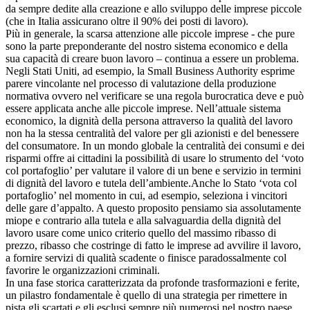
da sempre dedite alla creazione e allo sviluppo delle imprese piccole
(che in Italia assicurano oltre il 90% dei posti di lavoro).
Più in generale, la scarsa attenzione alle piccole imprese - che pure
sono la parte preponderante del nostro sistema economico e della
sua capacità di creare buon lavoro – continua a essere un problema.
Negli Stati Uniti, ad esempio, la Small Business Authority esprime
parere vincolante nel processo di valutazione della produzione
normativa ovvero nel verificare se una regola burocratica deve e può
essere applicata anche alle piccole imprese. Nell’attuale sistema
economico, la dignità della persona attraverso la qualità del lavoro
non ha la stessa centralità del valore per gli azionisti e del benessere
del consumatore. In un mondo globale la centralità dei consumi e dei
risparmi offre ai cittadini la possibilità di usare lo strumento del ‘voto
col portafoglio’ per valutare il valore di un bene e servizio in termini
di dignità del lavoro e tutela dell’ambiente.Anche lo Stato ‘vota col
portafoglio’ nel momento in cui, ad esempio, seleziona i vincitori
delle gare d’appalto. A questo proposito pensiamo sia assolutamente
miope e contrario alla tutela e alla salvaguardia della dignità del
lavoro usare come unico criterio quello del massimo ribasso di
prezzo, ribasso che costringe di fatto le imprese ad avvilire il lavoro,
a fornire servizi di qualità scadente o finisce paradossalmente col
favorire le organizzazioni criminali.
In una fase storica caratterizzata da profonde trasformazioni e ferite,
un pilastro fondamentale è quello di una strategia per rimettere in
pista gli scartati e gli esclusi sempre più numerosi nel nostro paese.