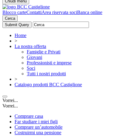
Chiudi menu
Blocco carte
Contatti
Area riservata soci
Banca online
Cerca
Home
>
La nostra offerta
Famiglie e Privati
Giovani
Professionisti e imprese
Soci
Tutti i nostri prodotti
>
Catalogo prodotti BCC Castiglione
Vorrei...
Vorrei...
Comprare casa
Far studiare i miei figli
Comprare un’automobile
Costruirmi una pensione