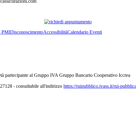
cassicurazioni.com
o PMI
Disconoscimento
Accessibilità
Calendario Eventi
età partecipante al Gruppo IVA Gruppo Bancario Cooperativo Iccrea
7128 - consultabile all'indirizzo
https://ruipubblico.ivass.it/rui-pubbli