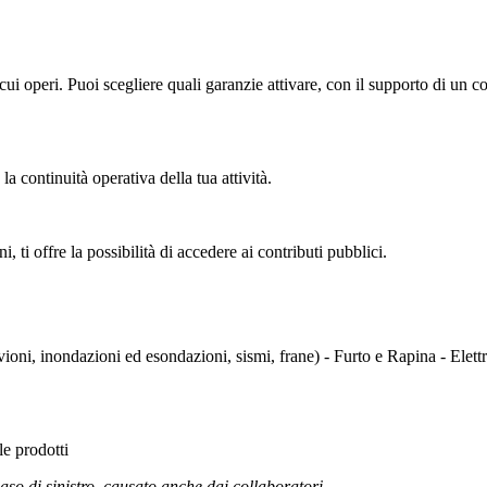
in cui operi. Puoi scegliere quali garanzie attivare, con il supporto di 
la continuità operativa della tua attività.
i, ti offre la possibilità di accedere ai contributi pubblici.
luvioni, inondazioni ed esondazioni, sismi, frane) - Furto e Rapina - Elett
ile prodotti
aso di sinistro, causato anche dai collaboratori
.