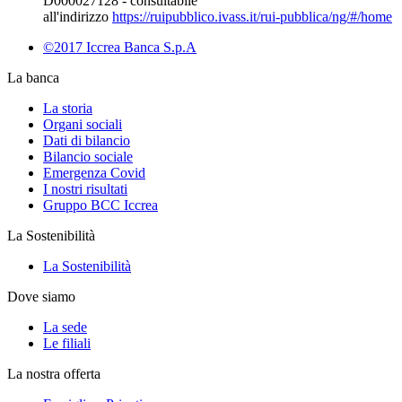
D000027128 - consultabile
all'indirizzo
https://ruipubblico.ivass.it/rui-pubblica/ng/#/home
©2017 Iccrea Banca S.p.A
La banca
La storia
Organi sociali
Dati di bilancio
Bilancio sociale
Emergenza Covid
I nostri risultati
Gruppo BCC Iccrea
La Sostenibilità
La Sostenibilità
Dove siamo
La sede
Le filiali
La nostra offerta