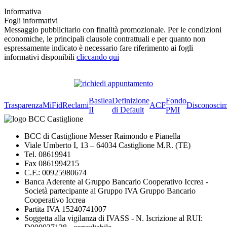
Informativa
Fogli informativi
Messaggio pubblicitario con finalità promozionale. Per le condizioni
economiche, le principali clausole contrattuali e per quanto non
espressamente indicato è necessario fare riferimento ai fogli
informativi disponibili
cliccando qui
Basilea
Definizione
Fondo
Trasparenza
MiFid
Reclami
ACF
Disconoscim
II
di Default
PMI
BCC di Castiglione Messer Raimondo e Pianella
Viale Umberto I, 13 – 64034 Castiglione M.R. (TE)
Tel. 08619941
Fax 0861994215
C.F.: 00925980674
Banca Aderente al Gruppo Bancario Cooperativo Iccrea -
Società partecipante al Gruppo IVA Gruppo Bancario
Cooperativo Iccrea
Partita IVA 15240741007
Soggetta alla vigilanza di IVASS - N. Iscrizione al RUI: