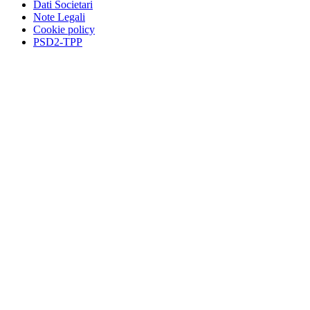
Dati Societari
Note Legali
Cookie policy
PSD2-TPP