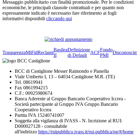
Messaggio pubblicitario con finalità promozionale. Per le condizioni
economiche, le principali clausole contrattuali e per quanto non
espressamente indicato è necessario fare riferimento ai fogli
informativi disponibili
cliccando qui
Basilea
Definizione
Fondo
Trasparenza
MiFid
Reclami
ACF
Disconoscim
II
di Default
PMI
BCC di Castiglione Messer Raimondo e Pianella
Viale Umberto I, 13 – 64034 Castiglione M.R. (TE)
Tel. 08619941
Fax 0861994215
C.F.: 00925980674
Banca Aderente al Gruppo Bancario Cooperativo Iccrea -
Società partecipante al Gruppo IVA Gruppo Bancario
Cooperativo Iccrea
Partita IVA 15240741007
Soggetta alla vigilanza di IVASS - N. Iscrizione al RUI:
D000027128 - consultabile
all'indirizzo
https://ruipubblico.ivass.it/rui-pubblica/ng/#/home