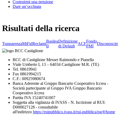
Costruirmi una pensione
Dare un’occhiata
Risultati della ricerca
Basilea
Definizione
Fondo
Trasparenza
MiFid
Reclami
ACF
Disconoscim
II
di Default
PMI
BCC di Castiglione Messer Raimondo e Pianella
Viale Umberto I, 13 – 64034 Castiglione M.R. (TE)
Tel. 08619941
Fax 0861994215
C.F.: 00925980674
Banca Aderente al Gruppo Bancario Cooperativo Iccrea -
Società partecipante al Gruppo IVA Gruppo Bancario
Cooperativo Iccrea
Partita IVA 15240741007
Soggetta alla vigilanza di IVASS - N. Iscrizione al RUI:
D000027128 - consultabile
all'indirizzo
https://ruipubblico.ivass.it/rui-pubblica/ng/#/home