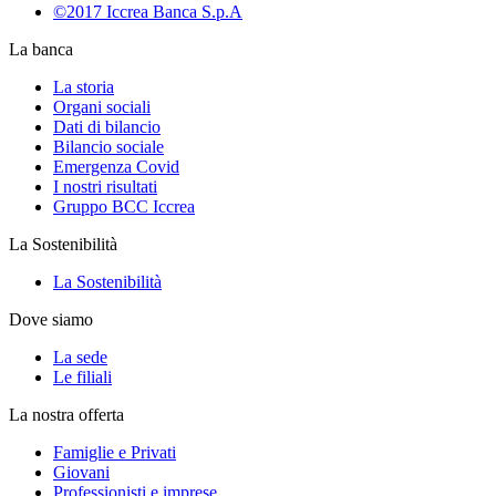
©2017 Iccrea Banca S.p.A
La banca
La storia
Organi sociali
Dati di bilancio
Bilancio sociale
Emergenza Covid
I nostri risultati
Gruppo BCC Iccrea
La Sostenibilità
La Sostenibilità
Dove siamo
La sede
Le filiali
La nostra offerta
Famiglie e Privati
Giovani
Professionisti e imprese