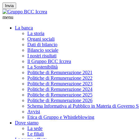
Invia
menu
La banca
La storia
Organi sociali
Dati di bilancio
Bilancio sociale
I nostri risultati
Il Gruppo BCC Iccrea
La Sostenibilità
Politiche di Remunerazione 2021
Politiche di Remunerazione 2022
Politiche di Remunerazione 2023
Politiche di Remunerazione 2024
Politiche di Remunerazione 2025
Politiche di Remunerazione 2026
Schema Informativa al Pubblico in Materia di Governo S
Avvisi
Etica di Gruppo e Whistleblowing
Dove siamo
La sede
Le filiali