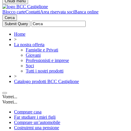
Chiudi menu
Blocco carte
Contatti
Area riservata soci
Banca online
Cerca
Home
>
La nostra offerta
Famiglie e Privati
Giovani
Professionisti e imprese
Soci
Tutti i nostri prodotti
>
Catalogo prodotti BCC Castiglione
Vorrei...
Vorrei...
Comprare casa
Far studiare i miei figli
Comprare un’automobile
Costruirmi una pensione