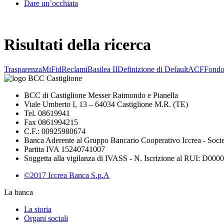
Dare un’occhiata
Risultati della ricerca
Trasparenza
MiFid
Reclami
Basilea II
Definizione di Default
ACF
Fond
BCC di Castiglione Messer Raimondo e Pianella
Viale Umberto I, 13 – 64034 Castiglione M.R. (TE)
Tel. 08619941
Fax 0861994215
C.F.: 00925980674
Banca Aderente al Gruppo Bancario Cooperativo Iccrea - Soci
Partita IVA 15240741007
Soggetta alla vigilanza di IVASS - N. Iscrizione al RUI: D00002
©2017 Iccrea Banca S.p.A
La banca
La storia
Organi sociali