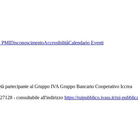
o PMI
Disconoscimento
Accessibilità
Calendario Eventi
età partecipante al Gruppo IVA Gruppo Bancario Cooperativo Iccrea
7128 - consultabile all'indirizzo
https://ruipubblico.ivass.it/rui-pubbli