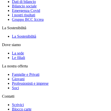
Dati di bilancio
Bilancio sociale
Emergenza Covid
I nostri risultati
Gruppo BCC Iccrea
La Sostenibilità
La Sostenibilità
Dove siamo
La sede
Le filiali
La nostra offerta
Famiglie e Privati
Giovani
Professionisti e imprese
Soci
Contatti
Scrivici
Blocco carte