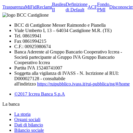
Basilea
Definizione
Fondo
Trasparenza
MiFid
Reclami
ACF
Disconoscim
II
di Default
PMI
BCC di Castiglione Messer Raimondo e Pianella
Viale Umberto I, 13 – 64034 Castiglione M.R. (TE)
Tel. 08619941
Fax 0861994215
C.F.: 00925980674
Banca Aderente al Gruppo Bancario Cooperativo Iccrea -
Società partecipante al Gruppo IVA Gruppo Bancario
Cooperativo Iccrea
Partita IVA 15240741007
Soggetta alla vigilanza di IVASS - N. Iscrizione al RUI:
D000027128 - consultabile
all'indirizzo
https://ruipubblico.ivass.it/rui-pubblica/ng/#/home
©2017 Iccrea Banca S.p.A
La banca
La storia
Organi sociali
Dati di bilancio
Bilancio sociale