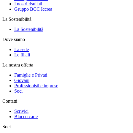
I nostri risultati
Gruppo BCC Iccrea
La Sostenibilità
La Sostenibilità
Dove siamo
La sede
Le filiali
La nostra offerta
Famiglie e Privati
Giovani
Professionisti e imprese
Soci
Contatti
Scrivici
Blocco carte
Soci