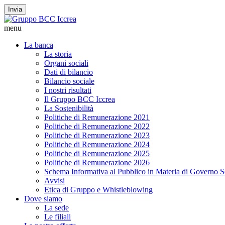
Invia
menu
La banca
La storia
Organi sociali
Dati di bilancio
Bilancio sociale
I nostri risultati
Il Gruppo BCC Iccrea
La Sostenibilità
Politiche di Remunerazione 2021
Politiche di Remunerazione 2022
Politiche di Remunerazione 2023
Politiche di Remunerazione 2024
Politiche di Remunerazione 2025
Politiche di Remunerazione 2026
Schema Informativa al Pubblico in Materia di Governo S
Avvisi
Etica di Gruppo e Whistleblowing
Dove siamo
La sede
Le filiali