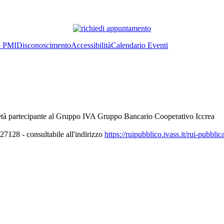
o PMI
Disconoscimento
Accessibilità
Calendario Eventi
età partecipante al Gruppo IVA Gruppo Bancario Cooperativo Iccrea
7128 - consultabile all'indirizzo
https://ruipubblico.ivass.it/rui-pubbli