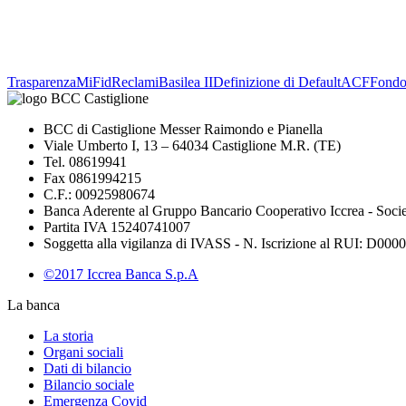
Trasparenza
MiFid
Reclami
Basilea II
Definizione di Default
ACF
Fond
BCC di Castiglione Messer Raimondo e Pianella
Viale Umberto I, 13 – 64034 Castiglione M.R. (TE)
Tel. 08619941
Fax 0861994215
C.F.: 00925980674
Banca Aderente al Gruppo Bancario Cooperativo Iccrea - Soci
Partita IVA 15240741007
Soggetta alla vigilanza di IVASS - N. Iscrizione al RUI: D00002
©2017 Iccrea Banca S.p.A
La banca
La storia
Organi sociali
Dati di bilancio
Bilancio sociale
Emergenza Covid