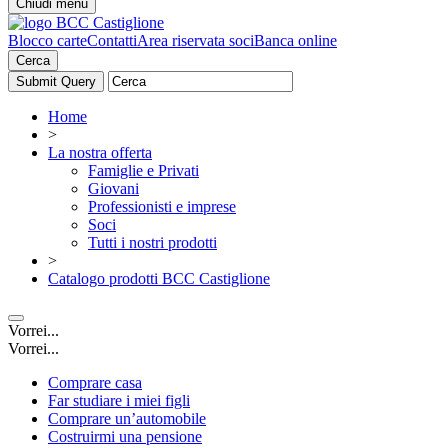
Chiudi menu
Blocco carte
Contatti
Area riservata soci
Banca online
Cerca
Home
>
La nostra offerta
Famiglie e Privati
Giovani
Professionisti e imprese
Soci
Tutti i nostri prodotti
>
Catalogo prodotti BCC Castiglione
Vorrei...
Vorrei...
Comprare casa
Far studiare i miei figli
Comprare un’automobile
Costruirmi una pensione