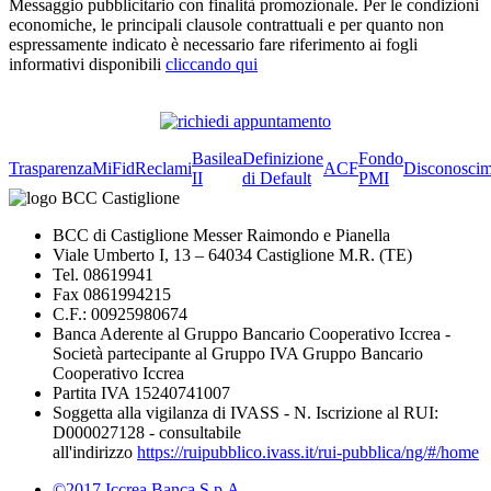
Messaggio pubblicitario con finalità promozionale. Per le condizioni
economiche, le principali clausole contrattuali e per quanto non
espressamente indicato è necessario fare riferimento ai fogli
informativi disponibili
cliccando qui
Basilea
Definizione
Fondo
Trasparenza
MiFid
Reclami
ACF
Disconoscim
II
di Default
PMI
BCC di Castiglione Messer Raimondo e Pianella
Viale Umberto I, 13 – 64034 Castiglione M.R. (TE)
Tel. 08619941
Fax 0861994215
C.F.: 00925980674
Banca Aderente al Gruppo Bancario Cooperativo Iccrea -
Società partecipante al Gruppo IVA Gruppo Bancario
Cooperativo Iccrea
Partita IVA 15240741007
Soggetta alla vigilanza di IVASS - N. Iscrizione al RUI:
D000027128 - consultabile
all'indirizzo
https://ruipubblico.ivass.it/rui-pubblica/ng/#/home
©2017 Iccrea Banca S.p.A