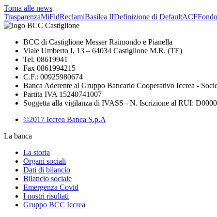
Torna alle news
Trasparenza
MiFid
Reclami
Basilea II
Definizione di Default
ACF
Fond
BCC di Castiglione Messer Raimondo e Pianella
Viale Umberto I, 13 – 64034 Castiglione M.R. (TE)
Tel. 08619941
Fax 0861994215
C.F.: 00925980674
Banca Aderente al Gruppo Bancario Cooperativo Iccrea - Soci
Partita IVA 15240741007
Soggetta alla vigilanza di IVASS - N. Iscrizione al RUI: D00002
©2017 Iccrea Banca S.p.A
La banca
La storia
Organi sociali
Dati di bilancio
Bilancio sociale
Emergenza Covid
I nostri risultati
Gruppo BCC Iccrea