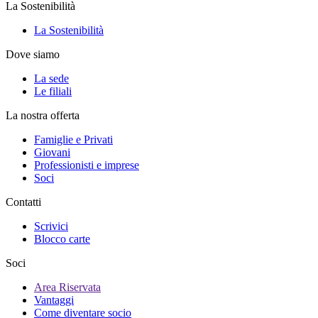
La Sostenibilità
La Sostenibilità
Dove siamo
La sede
Le filiali
La nostra offerta
Famiglie e Privati
Giovani
Professionisti e imprese
Soci
Contatti
Scrivici
Blocco carte
Soci
Area Riservata
Vantaggi
Come diventare socio