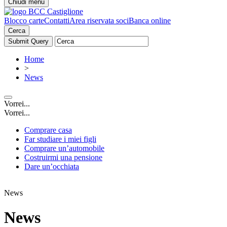
Chiudi menu
Blocco carte
Contatti
Area riservata soci
Banca online
Cerca
Home
>
News
Vorrei...
Vorrei...
Comprare casa
Far studiare i miei figli
Comprare un’automobile
Costruirmi una pensione
Dare un’occhiata
News
News