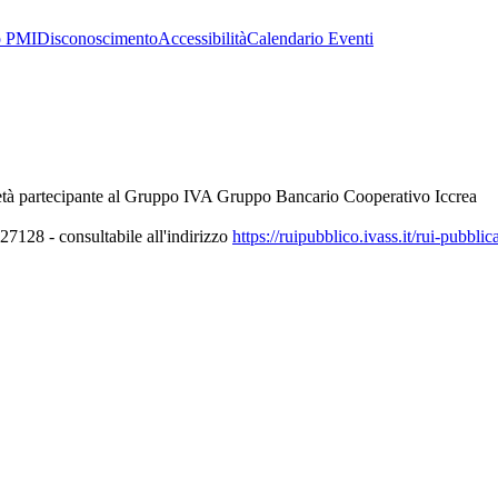
o PMI
Disconoscimento
Accessibilità
Calendario Eventi
età partecipante al Gruppo IVA Gruppo Bancario Cooperativo Iccrea
7128 - consultabile all'indirizzo
https://ruipubblico.ivass.it/rui-pubbli