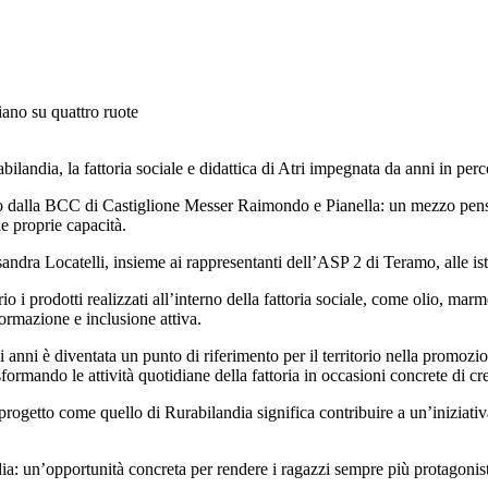
ano su quattro ruote
ilandia, la fattoria sociale e didattica di Atri impegnata da anni in percor
o dalla BCC di Castiglione Messer Raimondo e Pianella: un mezzo pensato 
e proprie capacità.
dra Locatelli, insieme ai rappresentanti dell’ASP 2 di Teramo, alle istituz
io i prodotti realizzati all’interno della fattoria sociale, come olio, marm
ormazione e inclusione attiva.
i anni è diventata un punto di riferimento per il territorio nella promozi
formando le attività quotidiane della fattoria in occasioni concrete di cre
getto come quello di Rurabilandia significa contribuire a un’iniziativa
a: un’opportunità concreta per rendere i ragazzi sempre più protagonisti d