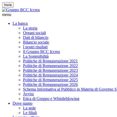
Invia
menu
La banca
La storia
Organi sociali
Dati di bilancio
Bilancio sociale
I nostri risultati
Il Gruppo BCC Iccrea
La Sostenibilità
Politiche di Remunerazione 2021
Politiche di Remunerazione 2022
Politiche di Remunerazione 2023
Politiche di Remunerazione 2024
Politiche di Remunerazione 2025
Politiche di Remunerazione 2026
Schema Informativa al Pubblico in Materia di Governo S
Avvisi
Etica di Gruppo e Whistleblowing
Dove siamo
La sede
Le filiali