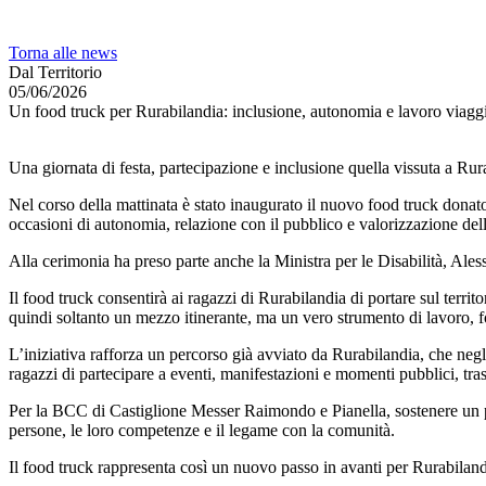
Torna alle news
Dal Territorio
05/06/2026
Un food truck per Rurabilandia: inclusione, autonomia e lavoro viaggi
Una giornata di festa, partecipazione e inclusione quella vissuta a Rurab
Nel corso della mattinata è stato inaugurato il nuovo food truck donat
occasioni di autonomia, relazione con il pubblico e valorizzazione dell
Alla cerimonia ha preso parte anche la Ministra per le Disabilità, Alessan
Il food truck consentirà ai ragazzi di Rurabilandia di portare sul territor
quindi soltanto un mezzo itinerante, ma un vero strumento di lavoro, f
L’iniziativa rafforza un percorso già avviato da Rurabilandia, che negl
ragazzi di partecipare a eventi, manifestazioni e momenti pubblici, tras
Per la BCC di Castiglione Messer Raimondo e Pianella, sostenere un pro
persone, le loro competenze e il legame con la comunità.
Il food truck rappresenta così un nuovo passo in avanti per Rurabilandi