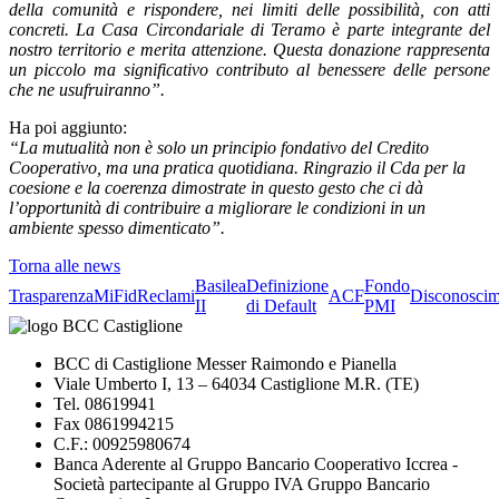
della comunità e rispondere, nei limiti delle possibilità, con atti
concreti. La Casa Circondariale di Teramo è parte integrante del
nostro territorio e merita attenzione. Questa donazione rappresenta
un piccolo ma significativo contributo al benessere delle persone
che ne usufruiranno”.
Ha poi aggiunto:
“La mutualità non è solo un principio fondativo del Credito
Cooperativo, ma una pratica quotidiana. Ringrazio il Cda per la
coesione e la coerenza dimostrate in questo gesto che ci dà
l’opportunità di contribuire a migliorare le condizioni in un
ambiente spesso dimenticato”.
Torna alle news
Basilea
Definizione
Fondo
Trasparenza
MiFid
Reclami
ACF
Disconoscim
II
di Default
PMI
BCC di Castiglione Messer Raimondo e Pianella
Viale Umberto I, 13 – 64034 Castiglione M.R. (TE)
Tel. 08619941
Fax 0861994215
C.F.: 00925980674
Banca Aderente al Gruppo Bancario Cooperativo Iccrea -
Società partecipante al Gruppo IVA Gruppo Bancario