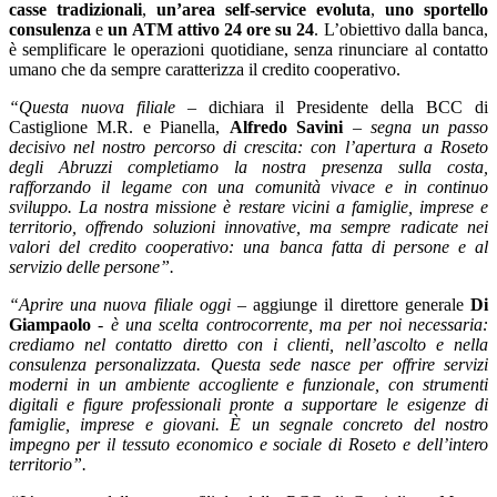
casse tradizionali
,
un’area self-service evoluta
,
uno sportello
consulenza
e
un ATM attivo 24 ore su 24
. L’obiettivo dalla banca,
è semplificare le operazioni quotidiane, senza rinunciare al contatto
umano che da sempre caratterizza il credito cooperativo.
“Questa nuova filiale –
dichiara il Presidente della BCC di
Castiglione M.R. e Pianella,
Alfredo Savini
– segna un passo
decisivo nel nostro percorso di crescita: con l’apertura a Roseto
degli Abruzzi completiamo la nostra presenza sulla costa,
rafforzando il legame con una comunità vivace e in continuo
sviluppo. La nostra missione è restare vicini a famiglie, imprese e
territorio, offrendo soluzioni innovative, ma sempre radicate nei
valori del credito cooperativo: una banca fatta di persone e al
servizio delle persone”.
“Aprire una nuova filiale oggi –
aggiunge il direttore generale
Di
Giampaolo
- è una scelta controcorrente, ma per noi necessaria:
crediamo nel contatto diretto con i clienti, nell’ascolto e nella
consulenza personalizzata. Questa sede nasce per offrire servizi
moderni in un ambiente accogliente e funzionale, con strumenti
digitali e figure professionali pronte a supportare le esigenze di
famiglie, imprese e giovani. È un segnale concreto del nostro
impegno per il tessuto economico e sociale di Roseto e dell’intero
territorio”.