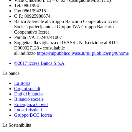
Viale Umberto I, 13 – 64034 Castiglione M.R. (TE)
Tel. 08619941
Fax 0861994215
C.F.: 00925980674
Banca Aderente al Gruppo Bancario Cooperativo Iccrea -
Società partecipante al Gruppo IVA Gruppo Bancario
Cooperativo Iccrea
Partita IVA 15240741007
Soggetta alla vigilanza di IVASS - N. Iscrizione al RUI:
D000027128 - consultabile
all'indirizzo
https://ruipubblico.ivass.it/rui-pubblica/ng/#/home
©2017 Iccrea Banca S.p.A
La banca
La storia
Organi sociali
Dati di bilancio
Bilancio sociale
Emergenza Covid
I nostri risultati
Gruppo BCC Iccrea
La Sostenibilità