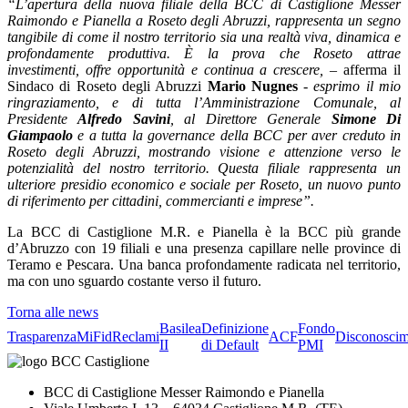
“L’apertura della nuova filiale della BCC di Castiglione Messer
Raimondo e Pianella a Roseto degli Abruzzi, rappresenta un segno
tangibile di come il nostro territorio sia una realtà viva, dinamica e
profondamente produttiva. È la prova che Roseto attrae
investimenti, offre opportunità e continua a crescere, –
afferma il
Sindaco di Roseto degli Abruzzi
Mario Nugnes
-
esprimo il mio
ringraziamento, e di tutta l’Amministrazione Comunale, al
Presidente
Alfredo Savini
, al Direttore Generale
Simone Di
Giampaolo
e a tutta la governance della BCC per aver creduto in
Roseto degli Abruzzi, mostrando visione e attenzione verso le
potenzialità del nostro territorio. Questa filiale rappresenta un
ulteriore presidio economico e sociale per Roseto, un nuovo punto
di riferimento per cittadini, commercianti e imprese”.
La BCC di Castiglione M.R. e Pianella è la BCC più grande
d’Abruzzo con 19 filiali e una presenza capillare nelle province di
Teramo e Pescara. Una banca profondamente radicata nel territorio,
ma con uno sguardo costante verso il futuro.
Torna alle news
Basilea
Definizione
Fondo
Trasparenza
MiFid
Reclami
ACF
Disconoscim
II
di Default
PMI
BCC di Castiglione Messer Raimondo e Pianella