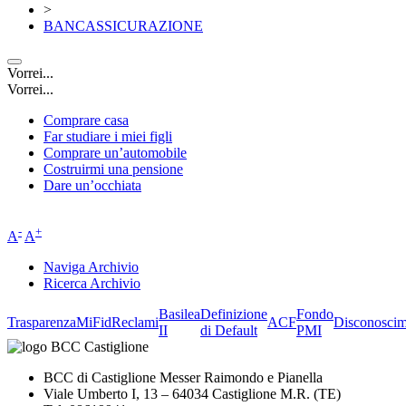
>
BANCASSICURAZIONE
Vorrei...
Vorrei...
Comprare casa
Far studiare i miei figli
Comprare un’automobile
Costruirmi una pensione
Dare un’occhiata
-
+
A
A
Naviga Archivio
Ricerca Archivio
Basilea
Definizione
Fondo
Trasparenza
MiFid
Reclami
ACF
Disconoscim
II
di Default
PMI
BCC di Castiglione Messer Raimondo e Pianella
Viale Umberto I, 13 – 64034 Castiglione M.R. (TE)