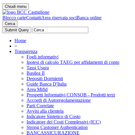
Chiudi menu
Blocco carte
Contatti
Area riservata soci
Banca online
Cerca
Home
>
Trasparenza
Fogli informativi
Ipotesi di calcolo TAEG per affidamenti di conto
Tassi Usura
Basilea II
Depositi Dormienti
Guide Banca D'Italia
Area Mifid
Prospetti Informativi CONSOB - Prodotti terzi
Accordi di Autoregolamentazione
Parti Correlate
Avvisi alla clientela
Indicatore Sintetico di Costo
Indicatore dei Costi Complessivi (ICC)
Strong Customer Authentication
BANCASSICURAZIONE