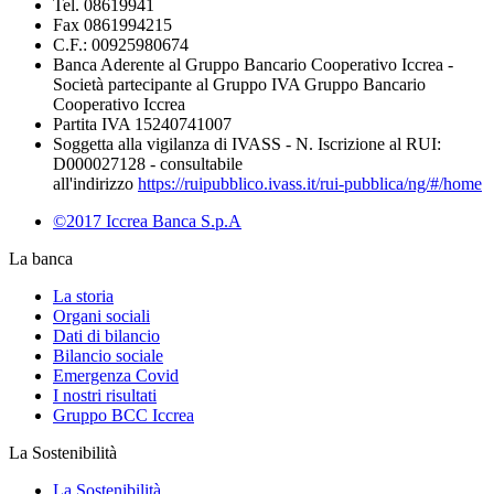
Tel. 08619941
Fax 0861994215
C.F.: 00925980674
Banca Aderente al Gruppo Bancario Cooperativo Iccrea -
Società partecipante al Gruppo IVA Gruppo Bancario
Cooperativo Iccrea
Partita IVA 15240741007
Soggetta alla vigilanza di IVASS - N. Iscrizione al RUI:
D000027128 - consultabile
all'indirizzo
https://ruipubblico.ivass.it/rui-pubblica/ng/#/home
©2017 Iccrea Banca S.p.A
La banca
La storia
Organi sociali
Dati di bilancio
Bilancio sociale
Emergenza Covid
I nostri risultati
Gruppo BCC Iccrea
La Sostenibilità
La Sostenibilità