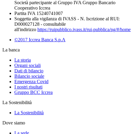
Società partecipante al Gruppo IVA Gruppo Bancario
Cooperativo Iccrea
Partita IVA 15240741007
Soggetta alla vigilanza di IVASS - N. Iscrizione al RUI:
D000027128 - consultabile
all'indirizzo
https://ruipubblico.ivass.it/rui-pubblica/ng/#/home
©2017 Iccrea Banca S.p.A
La banca
La storia
Organi sociali
Dati di bilancio
Bilancio sociale
Emergenza Covid
I nostri risultati
Gruppo BCC Iccrea
La Sostenibilità
La Sostenibilità
Dove siamo
La sede