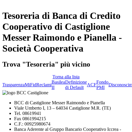
Tesoreria di Banca di Credito
Cooperativo di Castiglione
Messer Raimondo e Pianella -
Società Cooperativa
Trova "Tesoreria" più vicino
Torna alla lista
Basilea
Definizione
Fondo
Trasparenza
MiFid
Reclami
ACF
Disconoscim
II
di Default
PMI
BCC di Castiglione Messer Raimondo e Pianella
Viale Umberto I, 13 – 64034 Castiglione M.R. (TE)
Tel. 08619941
Fax 0861994215
C.F.: 00925980674
Banca Aderente al Gruppo Bancario Cooperativo Iccrea -